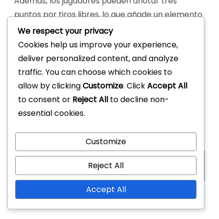
Además, los jugadores pueden anotar tres
puntos por tiros libres, lo que añade un elemento
estratégico al juego.
We respect your privacy
Cookies help us improve your experience,
En contraste, la puntuación en el baloncesto
deliver personalized content, and analyze
tradicional es más sencilla, con dos puntos
traffic. You can choose which cookies to
otorgados por canastas realizadas dentro de la
allow by clicking
Customize
. Click
Accept All
línea de tres puntos y tres puntos por tiros
to consent or
Reject All
to decline non-
realizados más allá de ella. Los tiros libres valen
essential cookies.
un punto cada uno, similar al Game 21, pero el
sistema de puntuación general es menos variado.
Customize
Reject All
Tipo de Puntuación
Game 21
5 contra 5
Accept All
Dentro del Arco
1 Punto
2 Puntos