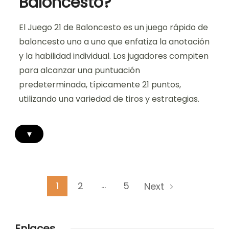
Baloncesto?
El Juego 21 de Baloncesto es un juego rápido de
baloncesto uno a uno que enfatiza la anotación
y la habilidad individual. Los jugadores compiten
para alcanzar una puntuación
predeterminada, típicamente 21 puntos,
utilizando una variedad de tiros y estrategias.
▾
Posts
…
Page
Page
Page
1
2
5
Next
pagination
Enlaces