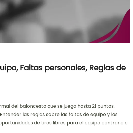
uipo, Faltas personales, Reglas de
on
t
Juego
ormal del baloncesto que se juega hasta 21 puntos,
21
Baloncesto:
 Entender las reglas sobre las faltas de equipo y las
Faltas
oportunidades de tiros libres para el equipo contrario e
de
equipo,