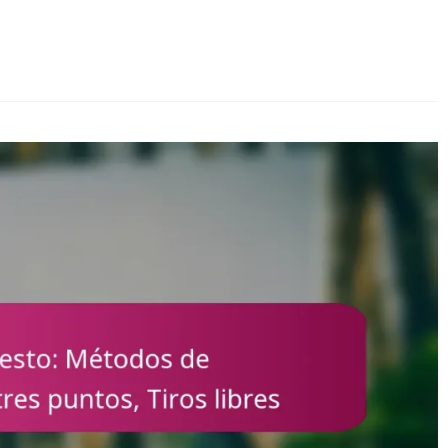
Faltas
personales,
Reglas
de
tiros
libres