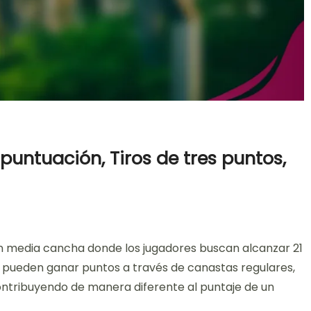
puntuación, Tiros de tres puntos,
on
t
Juego
n media cancha donde los jugadores buscan alcanzar 21
21
Baloncesto:
e pueden ganar puntos a través de canastas regulares,
Métodos
 contribuyendo de manera diferente al puntaje de un
de
puntuación,