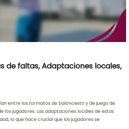
as de faltas, Adaptaciones locales,
on
t
Juego
arían entre los formatos de baloncesto y de juego de
21:
Variaciones
de los jugadores. Las adaptaciones locales de estas
de
dad, lo que hace crucial que los jugadores se
las
reglas