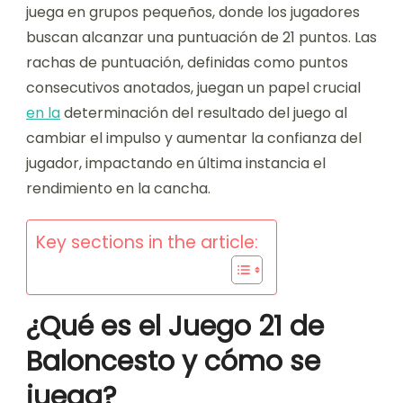
juega en grupos pequeños, donde los jugadores
buscan alcanzar una puntuación de 21 puntos. Las
rachas de puntuación, definidas como puntos
consecutivos anotados, juegan un papel crucial
en la
determinación del resultado del juego al
cambiar el impulso y aumentar la confianza del
jugador, impactando en última instancia el
rendimiento en la cancha.
Key sections in the article:
¿Qué es el Juego 21 de
Baloncesto y cómo se
juega?