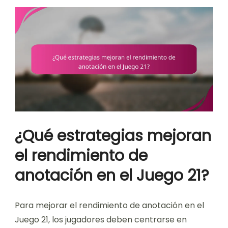
¿Qué estrategias mejoran
el rendimiento de
anotación en el Juego 21?
Para mejorar el rendimiento de anotación en el
Juego 21, los jugadores deben centrarse en