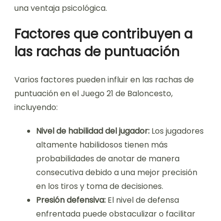
una ventaja psicológica.
Factores que contribuyen a
las rachas de puntuación
Varios factores pueden influir en las rachas de
puntuación en el Juego 21 de Baloncesto,
incluyendo:
Nivel de habilidad del jugador:
Los jugadores
altamente habilidosos tienen más
probabilidades de anotar de manera
consecutiva debido a una mejor precisión
en los tiros y toma de decisiones.
Presión defensiva:
El nivel de defensa
enfrentada puede obstaculizar o facilitar