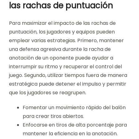
las rachas de puntuación
Para maximizar el impacto de las rachas de
puntuación, los jugadores y equipos pueden
emplear varias estrategias. Primero, mantener
una defensa agresiva durante la racha de
anotación de un oponente puede ayudar a
interrumpir su ritmo y recuperar el control del
juego. Segundo, utilizar tiempos fuera de manera
estratégica puede detener el impulso y permitir
que los jugadores se reagrupen.
Fomentar un movimiento rápido del balón
para crear tiros abiertos.
Enfocarse en tiros de alta porcentaje para
mantener la eficiencia en la anotación.