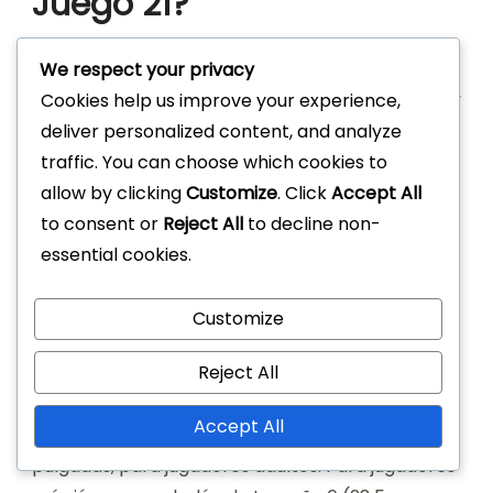
Juego 21?
Para jugar el Juego 21 de manera efectiva,
We respect your privacy
necesitas equipo específico que mejore el juego y
Cookies help us improve your experience,
garantice la seguridad. Los elementos clave
deliver personalized content, and analyze
incluyen un balón de baloncesto, calzado
traffic. You can choose which cookies to
apropiado y equipo de protección, junto con
allow by clicking
Customize
. Click
Accept All
herramientas para llevar el marcador.
to consent or
Reject All
to decline non-
essential cookies.
Balón de baloncesto
Customize
El balón de baloncesto es la pieza central del
Reject All
equipo para el Juego 21. Se recomienda un balón
de baloncesto de tamaño estándar 7, que tiene
Accept All
una circunferencia de aproximadamente 29.5
pulgadas, para jugadores adultos. Para jugadores