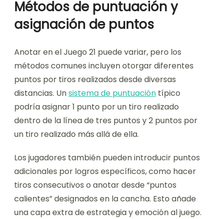
Métodos de puntuación y
asignación de puntos
Anotar en el Juego 21 puede variar, pero los
métodos comunes incluyen otorgar diferentes
puntos por tiros realizados desde diversas
distancias. Un
sistema de puntuación
típico
podría asignar 1 punto por un tiro realizado
dentro de la línea de tres puntos y 2 puntos por
un tiro realizado más allá de ella.
Los jugadores también pueden introducir puntos
adicionales por logros específicos, como hacer
tiros consecutivos o anotar desde “puntos
calientes” designados en la cancha. Esto añade
una capa extra de estrategia y emoción al juego.