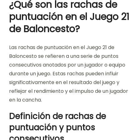
¿Qué son las rachas de
puntuación en el Juego 21
de Baloncesto?
Las rachas de puntuación en el Juego 21 de
Baloncesto se refieren a una serie de puntos
consecutivos anotados por un jugador o equipo
durante un juego. Estas rachas pueden influir
significativamente en el resultado del juego y
reflejar el rendimiento y el impulso de un jugador
en la cancha.
Definición de rachas de
puntuación y puntos
consecutivos