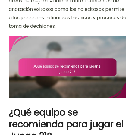
áreas de mejora. Analizar tanto los intentos de
anotación exitosos como los no exitosos permite
a los jugadores refinar sus técnicas y procesos de
toma de decisiones.
¿Qué equipo se
recomienda para jugar el