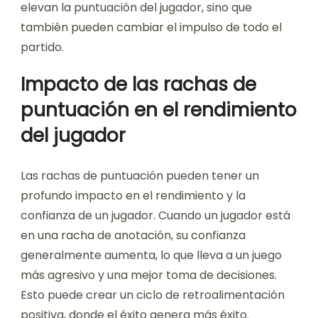
elevan la puntuación del jugador, sino que
también pueden cambiar el impulso de todo el
partido.
Impacto de las rachas de
puntuación en el rendimiento
del jugador
Las rachas de puntuación pueden tener un
profundo impacto en el rendimiento y la
confianza de un jugador. Cuando un jugador está
en una racha de anotación, su confianza
generalmente aumenta, lo que lleva a un juego
más agresivo y una mejor toma de decisiones.
Esto puede crear un ciclo de retroalimentación
positiva, donde el éxito genera más éxito.