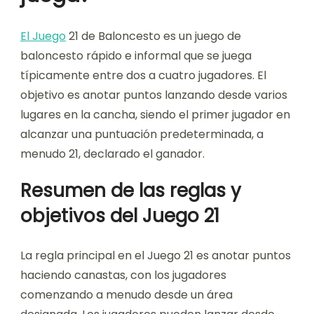
El Juego
21 de Baloncesto es un juego de
baloncesto rápido e informal que se juega
típicamente entre dos a cuatro jugadores. El
objetivo es anotar puntos lanzando desde varios
lugares en la cancha, siendo el primer jugador en
alcanzar una puntuación predeterminada, a
menudo 21, declarado el ganador.
Resumen de las reglas y
objetivos del Juego 21
La regla principal en el Juego 21 es anotar puntos
haciendo canastas, con los jugadores
comenzando a menudo desde un área