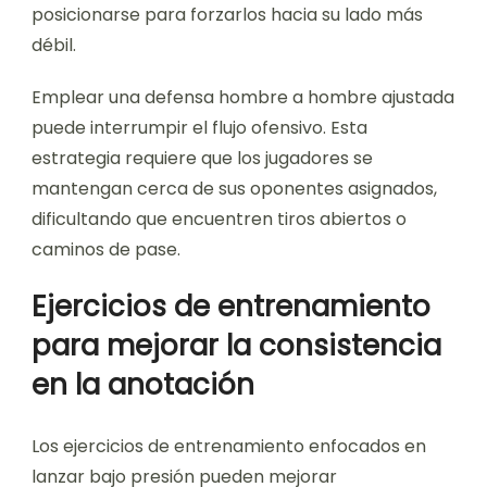
posicionarse para forzarlos hacia su lado más
débil.
Emplear una defensa hombre a hombre ajustada
puede interrumpir el flujo ofensivo. Esta
estrategia requiere que los jugadores se
mantengan cerca de sus oponentes asignados,
dificultando que encuentren tiros abiertos o
caminos de pase.
Ejercicios de entrenamiento
para mejorar la consistencia
en la anotación
Los ejercicios de entrenamiento enfocados en
lanzar bajo presión pueden mejorar