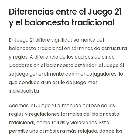
Diferencias entre el Juego 21
y el baloncesto tradicional
El Juego 21 difiere significativamente del
baloncesto tradicional en términos de estructura
y reglas. A diferencia de los equipos de cinco
jugadores en el baloncesto estándar, el Juego 21
se juega generalmente con menos jugadores, lo
que conduce a un estilo de juego más
individualista.
Además, el Juego 21 a menudo carece de las
reglas y regulaciones formales del baloncesto
tradicional, como faltas y violaciones. Esto
permite una atmósfera más relajada, donde los