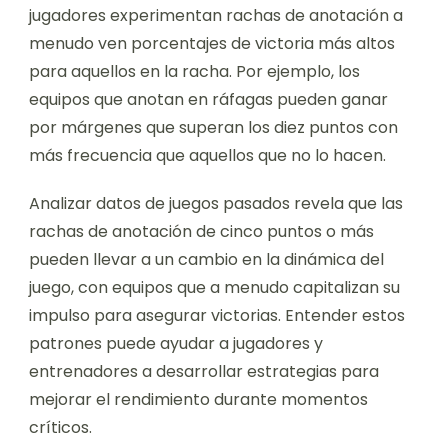
jugadores experimentan rachas de anotación a
menudo ven porcentajes de victoria más altos
para aquellos en la racha. Por ejemplo, los
equipos que anotan en ráfagas pueden ganar
por márgenes que superan los diez puntos con
más frecuencia que aquellos que no lo hacen.
Analizar datos de juegos pasados revela que las
rachas de anotación de cinco puntos o más
pueden llevar a un cambio en la dinámica del
juego, con equipos que a menudo capitalizan su
impulso para asegurar victorias. Entender estos
patrones puede ayudar a jugadores y
entrenadores a desarrollar estrategias para
mejorar el rendimiento durante momentos
críticos.