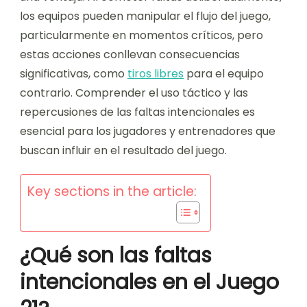
los equipos pueden manipular el flujo del juego,
particularmente en momentos críticos, pero
estas acciones conllevan consecuencias
significativas, como
tiros libres
para el equipo
contrario. Comprender el uso táctico y las
repercusiones de las faltas intencionales es
esencial para los jugadores y entrenadores que
buscan influir en el resultado del juego.
Key sections in the article:
¿Qué son las faltas
intencionales en el Juego