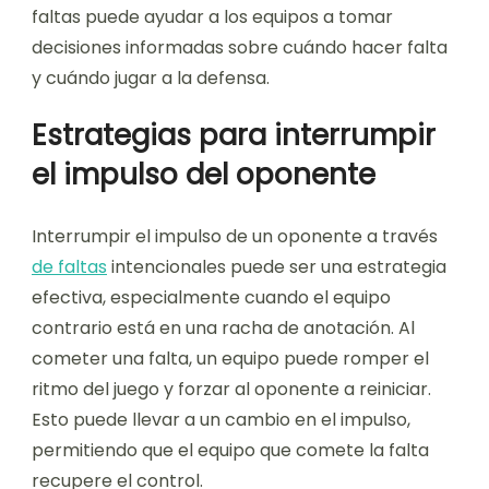
faltas puede ayudar a los equipos a tomar
decisiones informadas sobre cuándo hacer falta
y cuándo jugar a la defensa.
Estrategias para interrumpir
el impulso del oponente
Interrumpir el impulso de un oponente a través
de faltas
intencionales puede ser una estrategia
efectiva, especialmente cuando el equipo
contrario está en una racha de anotación. Al
cometer una falta, un equipo puede romper el
ritmo del juego y forzar al oponente a reiniciar.
Esto puede llevar a un cambio en el impulso,
permitiendo que el equipo que comete la falta
recupere el control.