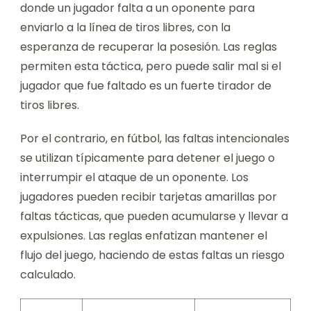
donde un jugador falta a un oponente para
enviarlo a la línea de tiros libres, con la
esperanza de recuperar la posesión. Las reglas
permiten esta táctica, pero puede salir mal si el
jugador que fue faltado es un fuerte tirador de
tiros libres.
Por el contrario, en fútbol, las faltas intencionales
se utilizan típicamente para detener el juego o
interrumpir el ataque de un oponente. Los
jugadores pueden recibir tarjetas amarillas por
faltas tácticas, que pueden acumularse y llevar a
expulsiones. Las reglas enfatizan mantener el
flujo del juego, haciendo de estas faltas un riesgo
calculado.