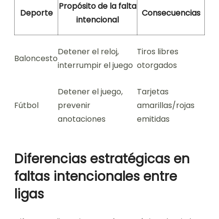
Propósito de la falta
Deporte
Consecuencias
intencional
Detener el reloj,
Tiros libres
Baloncesto
interrumpir el juego
otorgados
Detener el juego,
Tarjetas
Fútbol
prevenir
amarillas/rojas
anotaciones
emitidas
Diferencias estratégicas en
faltas intencionales entre
ligas