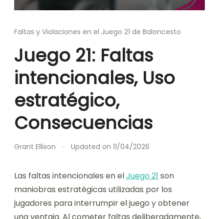
Faltas y Violaciones en el Juego 21 de Baloncesto
Juego 21: Faltas
intencionales, Uso
estratégico,
Consecuencias
Grant Ellison
Updated on
11/04/2026
Las faltas intencionales en el
Juego 21
son
maniobras estratégicas utilizadas por los
jugadores para interrumpir el juego y obtener
una ventaja. Al cometer faltas deliberadamente,