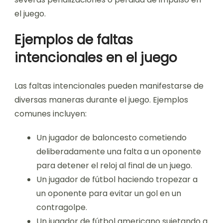
el juego.
Ejemplos de faltas
intencionales en el juego
Las faltas intencionales pueden manifestarse de
diversas maneras durante el juego. Ejemplos
comunes incluyen:
Un jugador de baloncesto cometiendo
deliberadamente una falta a un oponente
para detener el reloj al final de un juego.
Un jugador de fútbol haciendo tropezar a
un oponente para evitar un gol en un
contragolpe.
Un jugador de fútbol americano sujetando a