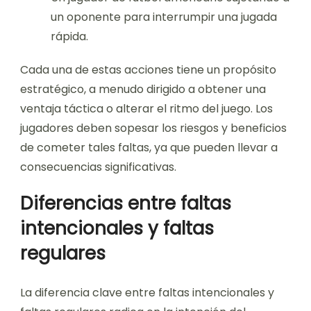
un oponente para interrumpir una jugada
rápida.
Cada una de estas acciones tiene un propósito
estratégico, a menudo dirigido a obtener una
ventaja táctica o alterar el ritmo del juego. Los
jugadores deben sopesar los riesgos y beneficios
de cometer tales faltas, ya que pueden llevar a
consecuencias significativas.
Diferencias entre faltas
intencionales y faltas
regulares
La diferencia clave entre faltas intencionales y