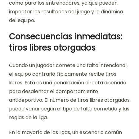
como para los entrenadores, ya que pueden
impactar los resultados del juego y la dinámica
del equipo.
Consecuencias inmediatas:
tiros libres otorgados
Cuando un jugador comete una falta intencional,
el equipo contrario típicamente recibe tiros
libres. Esta es una penalización directa diseñada
para desalentar el comportamiento
antideportivo. El número de tiros libres otorgados
puede variar según el tipo de falta cometida y las
reglas de la liga.
En la mayoría de las ligas, un escenario común