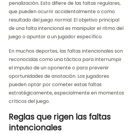
penalización. Esto difiere de las faltas regulares,
que pueden ocurrir accidentalmente o como
resultado del juego normal. El objetivo principal
de una falta intencional es manipular el ritmo del
juego o apuntar a un jugador específico.
En muchos deportes, las faltas intencionales son
reconocidas como una táctica para interrumpir
el impulso de un oponente o para prevenir
oportunidades de anotación. Los jugadores
pueden optar por cometer estas faltas
estratégicamente, especialmente en momentos
críticos del juego.
Reglas que rigen las faltas
intencionales