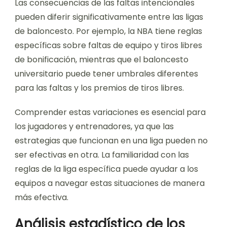
Las consecuencias de las faltas intencionales
pueden diferir significativamente entre las ligas
de baloncesto. Por ejemplo, la NBA tiene reglas
específicas sobre faltas de equipo y tiros libres
de bonificación, mientras que el baloncesto
universitario puede tener umbrales diferentes
para las faltas y los premios de tiros libres.
Comprender estas variaciones es esencial para
los jugadores y entrenadores, ya que las
estrategias que funcionan en una liga pueden no
ser efectivas en otra. La familiaridad con las
reglas de la liga específica puede ayudar a los
equipos a navegar estas situaciones de manera
más efectiva.
Análisis estadístico de los