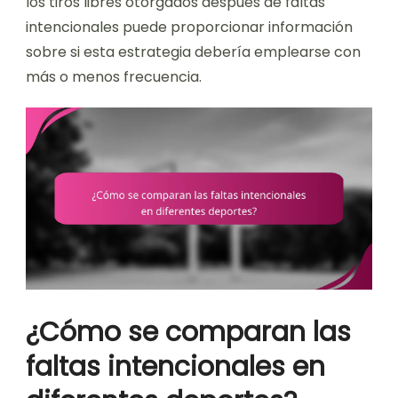
los tiros libres otorgados después de faltas
intencionales puede proporcionar información
sobre si esta estrategia debería emplearse con
más o menos frecuencia.
¿Cómo se comparan las
faltas intencionales en