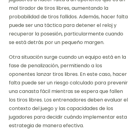
mal tirador de tiros libres, aumentando la
probabilidad de tiros fallidos. Además, hacer falta
puede ser una táctica para detener el reloj y
recuperar la posesión, particularmente cuando
se está detrás por un pequeño margen.
Otra situación surge cuando un equipo está en la
fase de penalización, permitiendo a los
oponentes lanzar tiros libres. En este caso, hacer
falta puede ser un riesgo calculado para prevenir
una canasta fácil mientras se espera que fallen
los tiros libres. Los entrenadores deben evaluar el
contexto del juego y las capacidades de los
jugadores para decidir cuándo implementar esta
estrategia de manera efectiva.